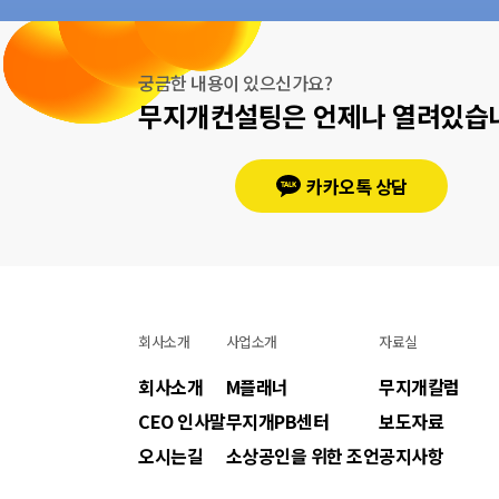
궁금한 내용이 있으신가요?
무지개컨설팅은 언제나 열려있습
카카오톡 상담
회사소개
사업소개
자료실
회사소개
M플래너
무지개칼럼
CEO 인사말
무지개PB센터
보도자료
오시는길
소상공인을 위한 조언
공지사항