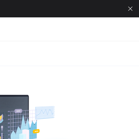
M
플
래
너
앱
다
운
로
드
팝
업
하
루
닫
기