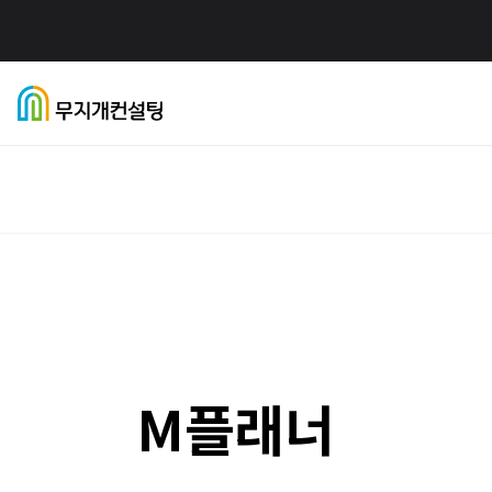
블
유
카
로
튜
카
그
브
오
이
이
톡
동
동
채
널
이
동
무
지
개
컨
설
팅
홈
으
로
가
기
M플래너